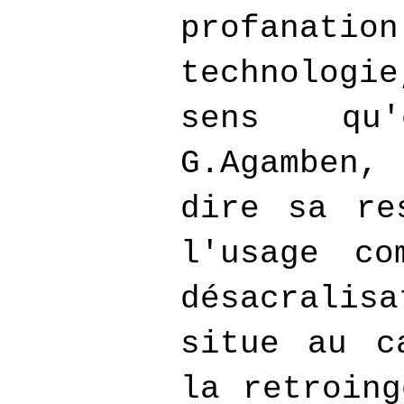
profanat
technologi
sens qu'
G.Agamben
dire sa re
l'usage co
désacrali
situe au c
la retroing