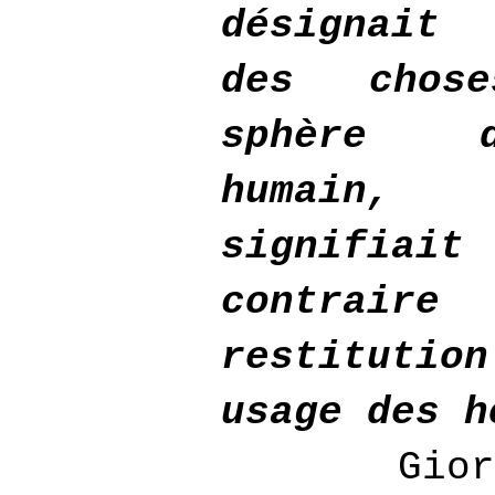
désignait
des chos
sphère 
humain, 
signif
contrai
restitutio
usage des h
Gior