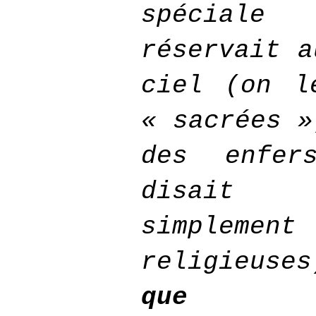
spéciale
réservait a
ciel (on l
« sacrées »
des enfer
disait
simplement
religieus
que co