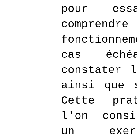
pour ess
compren
fonctionnem
cas éché
constater l
ainsi que 
Cette pra
l'on consi
un exer