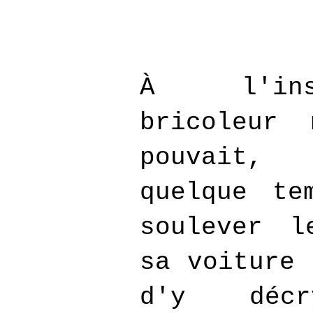
À l'in
bricoleur 
pouvait
quelque te
soulever l
sa voiture 
d'y décr