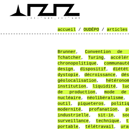
accueil
/
OUDÉPO
/
articles
-------------------------------------------------
-------------------------------------------------
-----------------------------------
Brunner
,
Convention de 
Tchatcher
,
Turing
,
accélér
chronopolitique
,
communaut
design
,
dispositif
,
diété
dystopie
,
décroissance
,
dé
géolocalisation
,
hétérono
institution
,
liquidité
,
lu
de production
,
mode de
nucléaire
,
néolibéralisme
outil
,
piqueteros
,
politi
modernité
,
profanation
,
p
industrielle
,
sit-in
,
so
surveillance
,
technique
,
t
portable
,
télétravail
,
ura