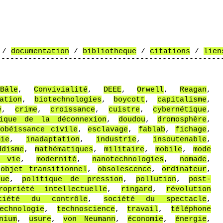
/
documentation
/
bibliotheque
/
citations
/
lien
--------------------------------------------------
--------------------------------------------------
Bâle
,
Convivialité
,
DEEE
,
Orwell
,
Reagan
,
ation
,
biotechnologies
,
boycott
,
capitalisme
,
é
,
crime
,
croissance
,
cuistre
,
cybernétique
,
tique de la déconnexion
,
doudou
,
dromosphère
,
sobéissance civile
,
esclavage
,
fablab
,
fichage
,
mie
,
inadaptation
,
industrie
,
insoutenable
,
ddisme
,
mathématiques
,
militaire
,
mobile
,
mode
 vie
,
modernité
,
nanotechnologies
,
nomade
,
,
objet transitionnel
,
obsolescence
,
ordinateur
,
que
,
politique de pression
,
pollution
,
post-
ropriété intellectuelle
,
ringard
,
révolution
ciété du contrôle
,
société du spectacle
,
echnologie
,
technoscience
,
travail
,
téléphone
nium
,
usure
,
von Neumann
,
économie
,
énergie
,